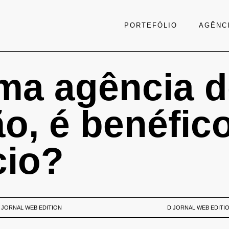
PORTEFÓLIO
AGÊNC
ma agência 
, é benéfico
cio?
 JORNAL WEB EDITION
D JORNAL WEB EDITI