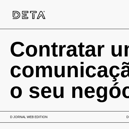
Contratar u
comunicação
o seu negó
D JORNAL WEB EDITION
D