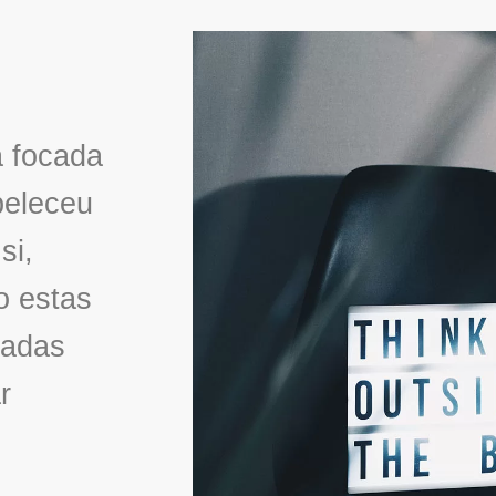
a focada
beleceu
si,
o estas
zadas
r