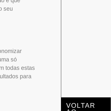
ão e que
o seu
onomizar
 uma só
m todas estas
ultados para
VOLTAR