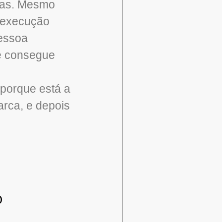
efas. Mesmo
e execução
pessoa
e consegue
 porque está a
arca, e depois
O