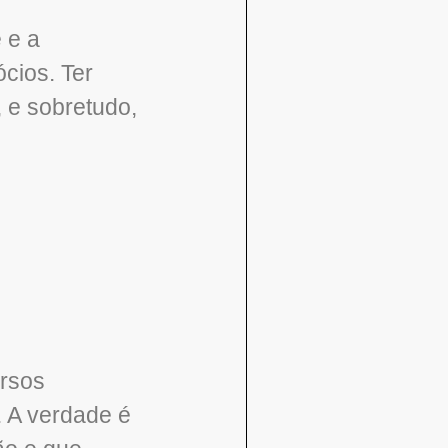
 e a
cios. Ter
 e sobretudo,
ursos
 A verdade é